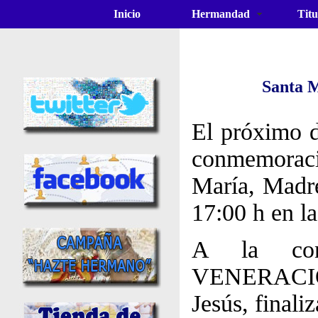
Inicio
Hermandad
Titu
Santa M
El próximo d
conmemoraci
María, Madr
17:00 h en la
A la conc
VENERACIÓ
Jesús, finali