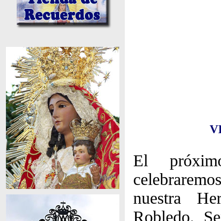
V
El próxi
celebrare
nuestra He
Robledo. Se